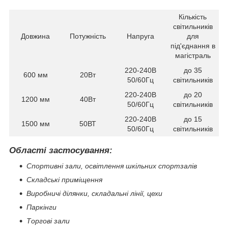
Кількість
світильників
Довжина
Потужність
Напруга
для
під'єднання в
магістраль
220-240В
до 35
600 мм
20Вт
50/60Гц
світильників
220-240В
до 20
1200 мм
40Вт
50/60Гц
світильників
220-240В
до 15
1500 мм
50ВТ
50/60Гц
світильників
Області застосування:
Спортивні зали, освітлення шкільних спортзалів
Складські приміщення
Виробничі ділянки, складальні лінії, цехи
Паркінги
Торгові зали