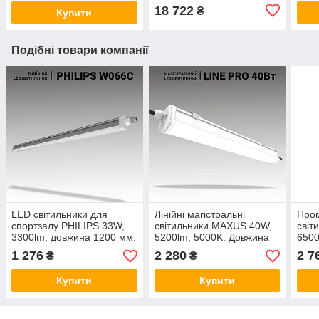
18 722
₴
Купити
Подібні товари компанії
LED світильники для
Лінійні магістральні
Пром
спортзалу PHILIPS 33W,
світильники MAXUS 40W,
світ
3300lm, довжина 1200 мм.
5200lm, 5000K. Довжина
6500
Лінійні світильники для
1200 мм. LED світильники
1500
1 276
2 280
2 7
₴
₴
шкільного спортзалу
для спортзалу
ліній
Купити
Купити