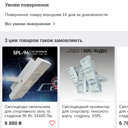
Умови повернення
Повернення товару впродовж 14 днів за домовленістю
Всі умови повернення
З цим товаром також замовляють
Світлодіодні світильники
Світлодіодний прожектор
Світ
для спортивного залу та
для спортзалу, тенісного
для 
стадіонів 96 Вт, 14400 Лм.
корту, стадіону. 3SPL-
стад
Прожектори для
96ДБС, 288W, 43200Lm,
Прож
8 880
6 7
₴
футбольного поля.
IP65
футб