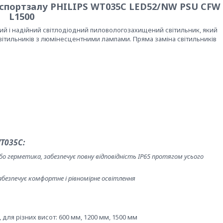
ля спортзалу PHILIPS WT035C LED52/NW PSU CFW
L1500
стий і надійний світлодіодний пиловологозахищений світильник, який
ітильників з люмінесцентними лампами. Пряма заміна світильників
WT035C:
о герметика, забезпечує повну відповідність IP65 протягом усього
безпечує комфортне і рівномірне освітлення
 для різних висот: 600 мм, 1200 мм, 1500 мм