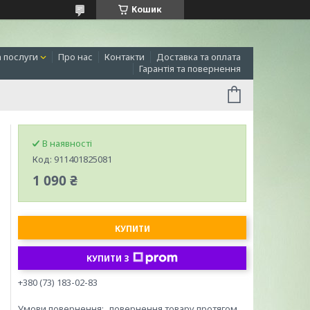
Кошик
а послуги
Про нас
Контакти
Доставка та оплата
Гарантія та повернення
В наявності
Код:
911401825081
1 090 ₴
КУПИТИ
КУПИТИ З
+380 (73) 183-02-83
повернення товару протягом