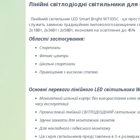
Лінійні світлодіодні світильники д
Лінійний світильник LED Smart Bright WT035C - це про
служить заміною традиційних пиловологозахищених св
2х18Вт, 2х36Вт і 2х58Вт, економія на освітленні до 45%
Області застосування:
Спортзали
Фітнес-центри
Шкільні спортзали
Приміщення з високою стелею
Основні переваги лінійного LED світильника 
Монолітний цільний корпус без використання клею аб
часу експлуатації
Промисловий лінійний СВІТЛОДІОДНИЙ світильник за
Зручні захвати для монтажних гвинтів
Для накладного і підвісного монтажу
Ця серія світильників представлена в 3-х розмірах,