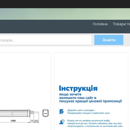
Головна
Товари т
Знайти