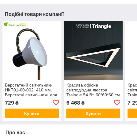
Подібні товари компанії
Верстатний світильники
Красива офісна
Крас
НКП01-60-002. 410 мм.
світлодіодна люстра
світ
Верстатні світильники для
Traingle 54 Вт, 60*60*60 см
Trai
освітлення робочого місця
Підвісні LED світильники
Підв
729
6 468
7 2
₴
₴
12В, 24В, 36В
для офісу, магазину
для 
Купити
Купити
Про нас