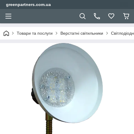
greenpartners.com.ua
Товари та послуги
Верстатні світильники
Світлодіодн