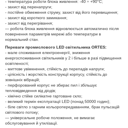
- температура роботи блока живлення: -40 ÷ +90°С;
- захист від перенапруги;
- постійне обмеження струму, захист від його перевищення;
- захист від короткого замикання;
- захист від перегрівання;
— робота блока живлення відновлюється автоматично після
повернення параметрів мережі або температури в
нормальний стан.
Переваги промислового LED світильника ORTES:
- мале споживання електроенергії, зниження
енергоспоживання світильників у 2 і більше в разі підвищення
освітленості;
- миттєве увімкнення, стійкість до перепадів напруги;
- цілісність і жорсткість конструкції корпусу, стійкість до
зовнішніх вібрацій;
- перфорований корпус не збирає пил і збільшує
тепловідведення від діодів;
- хімічно стійке силікатне гартоване скло;
- великий термін експлуатації LED (понад 50000 годин);
- біле світло з гарним кольоропередаванням, брак пульсацій
світлового потоку;
— універсальне робоче положення, не вимагає
обслуговування й утилізації.