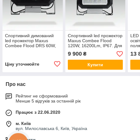
Спортивний димований
Спортивний led прожектор
LED 
led прожектор Maxus
Maxus Combee Flood
осві
Combee Flood DRS 60W,
120W, 16200Lm, IP67. Для
поля
8100 Lm, IP67. Для
стадіону, тенісного корту,
стад
9 900
13 
₴
спортзалу, стадіону.
спортзалу
3920
Ціну уточнюйте
Купити
Про нас
Рейтинг не сформований
Менше 5 відгуків за останній рік
Працює з 22.06.2020
м. Київ
вул. Милославська 6, Київ, Україна
Контакти