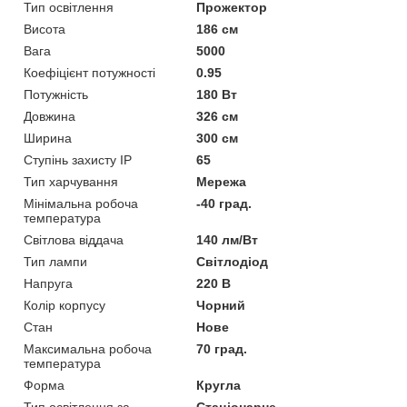
Тип освітлення
Прожектор
Висота
186 см
Вага
5000
Коефіцієнт потужності
0.95
Потужність
180 Вт
Довжина
326 см
Ширина
300 см
Ступінь захисту IP
65
Тип харчування
Мережа
Мінімальна робоча
-40 град.
температура
Світлова віддача
140 лм/Вт
Тип лампи
Світлодіод
Напруга
220 В
Колір корпусу
Чорний
Стан
Нове
Максимальна робоча
70 град.
температура
Форма
Кругла