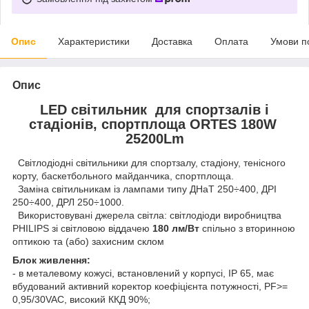
Опис
Характеристики
Доставка
Оплата
Умови п
Опис
LED світильник для спортзалів і
стадіонів, спортплоща ORTES 180W
25200Lm
Світлодіодні світильники для спортзалу, стадіону, тенісного
корту, баскетбольного майданчика, спортплоща.
Заміна світильникам із лампами типу ДНаТ 250÷400, ДРІ
250÷400, ДРЛ 250÷1000.
Використовувані джерела світла: світлодіоди виробництва
PHILIPS зі світловою віддачею
180 лм/Вт
спільно з вторинною
оптикою та (або) захисним склом
Блок живлення:
- в металевому кожусі, встановлений у корпусі, IP 65, має
вбудований активний коректор коефіцієнта потужності, PF>=
0,95/30VAC, високий ККД 90%;