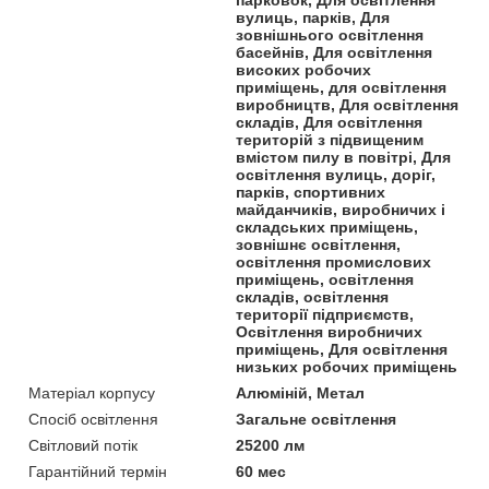
парковок, Для освітлення
вулиць, парків, Для
зовнішнього освітлення
басейнів, Для освітлення
високих робочих
приміщень, для освітлення
виробництв, Для освітлення
складів, Для освітлення
територій з підвищеним
вмістом пилу в повітрі, Для
освітлення вулиць, доріг,
парків, спортивних
майданчиків, виробничих і
складських приміщень,
зовнішнє освітлення,
освітлення промислових
приміщень, освітлення
складів, освітлення
території підприємств,
Освітлення виробничих
приміщень, Для освітлення
низьких робочих приміщень
Матеріал корпусу
Алюміній, Метал
Спосіб освітлення
Загальне освітлення
Світловий потік
25200 лм
Гарантійний термін
60 мес