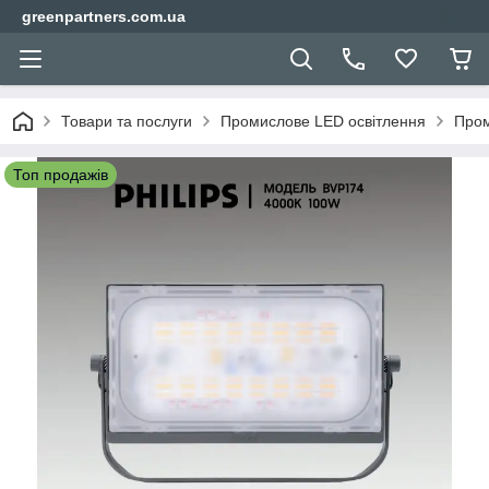
greenpartners.com.ua
Товари та послуги
Промислове LED освітлення
Пром
Топ продажів