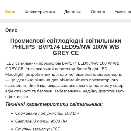
Опис
Характеристики
Доставка
Оплата
Умови п
Опис
Промислові світлодіодні світильники
PHILIPS BVP174 LED95/NW 100W WB
GREY CE
LED світильники промислові BVP174 LED95/NW 100 W WB
GREY CE. Універсальний прожектор SmartBright LED
Floodlight, розроблений для істотної економії електроенергії,
— це ідеальне рішення для різноманітного прожекторного
освітлення. Виріб відповідає застосовним стандартам у сфері
ефективності та безпеки, забезпечуючи надійну довготривалу
ефективність.
Технічні характеристики світильника:
Споживана потужність: 100 Вт
Світловий потік: 9500 Лм
Ступінь захисту: IP65