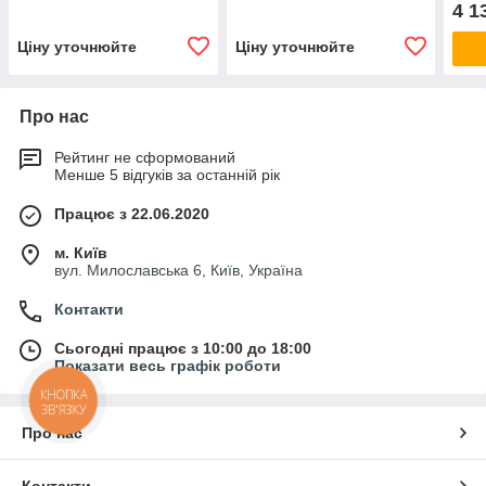
14000Lm, IP67.
DRS150W, 21000 Lm,
Про
4 1
Промисловий прожектор
IP67. Промисловий
прожектор
Ціну уточнюйте
Ціну уточнюйте
Про нас
Рейтинг не сформований
Менше 5 відгуків за останній рік
Працює з 22.06.2020
м. Київ
вул. Милославська 6, Київ, Україна
Контакти
Сьогодні працює з 10:00 до 18:00
Показати весь графік роботи
КНОПКА
ЗВ'ЯЗКУ
Про нас