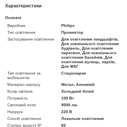
Характеристики
Основні
Виробник
Philips
Тип освітлення
Прожектор
Застосування освітлення
Для освітлення ландшафтів,
Для зовнішнього освітлення
будівель, Для освітлення
парковок, Для зовнішнього
освітлення басейнів, Для
освітлення вулиць, парків,
Для ЖКГ
Тип освітлення за
Стаціонарне
мобільністю
Матеріал корпусу
Метал, Алюміній
Колір світіння
Холодний білий
Потужність
100 Вт
Світловий потік
9500 лм
Напруга
220 В
Спосіб освітлення
Локальне освітлення
Ступінь захисту IP
65