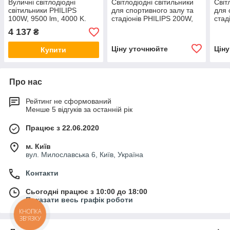
Вуличні світлодіодні
Світлодіодні світильники
Світ
світильники PHILIPS
для спортивного залу та
для 
100W, 9500 lm, 4000 K.
стадіонів PHILIPS 200W,
стад
Прожектора вуличні.
19000 lm, 5700 K.
1425
4 137
₴
Ліхтар вуличний
світлодіодний.
Ціну уточнюйте
Цін
Купити
Про нас
Рейтинг не сформований
Менше 5 відгуків за останній рік
Працює з 22.06.2020
м. Київ
вул. Милославська 6, Київ, Україна
Контакти
Сьогодні працює з 10:00 до 18:00
Показати весь графік роботи
КНОПКА
ЗВ'ЯЗКУ