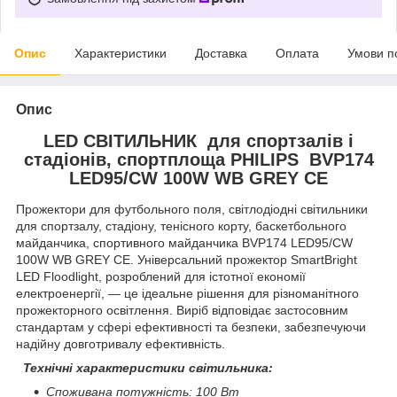
Опис
Характеристики
Доставка
Оплата
Умови п
Опис
LED СВІТИЛЬНИК для спортзалів і
стадіонів, спортплоща PHILIPS BVP174
LED95/CW 100W WB GREY CE
Прожектори для футбольного поля, світлодіодні світильники
для спортзалу, стадіону, тенісного корту, баскетбольного
майданчика, спортивного майданчика BVP174 LED95/CW
100W WB GREY CE. Універсальний прожектор SmartBright
LED Floodlight, розроблений для істотної економії
електроенергії, — це ідеальне рішення для різноманітного
прожекторного освітлення. Виріб відповідає застосовним
стандартам у сфері ефективності та безпеки, забезпечуючи
надійну довготривалу ефективність.
Технічні характеристики світильника:
Споживана потужність: 100 Вт