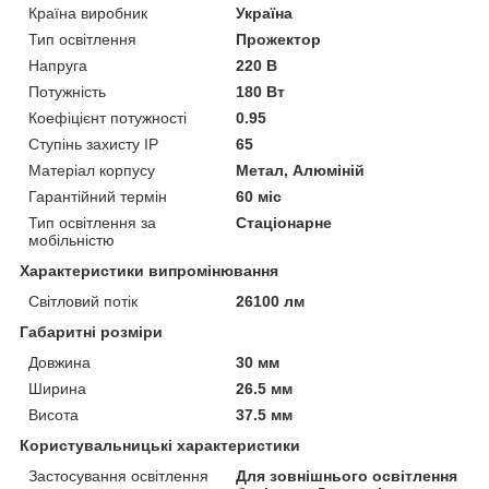
Країна виробник
Україна
Тип освітлення
Прожектор
Напруга
220 В
Потужність
180 Вт
Коефіцієнт потужності
0.95
Ступінь захисту IP
65
Матеріал корпусу
Метал, Алюміній
Гарантійний термін
60 міс
Тип освітлення за
Стаціонарне
мобільністю
Характеристики випромінювання
Світловий потік
26100 лм
Габаритні розміри
Довжина
30 мм
Ширина
26.5 мм
Висота
37.5 мм
Користувальницькі характеристики
Застосування освітлення
Для зовнішнього освітлення