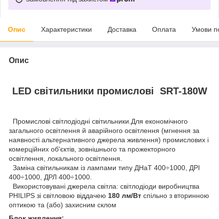
Опис
Характеристики
Доставка
Оплата
Умови п
Опис
LED світильники промислові SRT-180W
Промислові світлодіодні світильники.Для економічного
загального освітлення й аварійного освітлення (мгнення за
наявності альтернативного джерела живлення) промислових і
комерційних об'єктів, зовнішнього та прожекторного
освітлення, локального освітлення.
Заміна світильникам із лампами типу ДНаТ 400÷1000, ДРІ
400÷1000, ДРЛ 400÷1000.
Використовувані джерела світла: світлодіоди виробництва
PHILIPS зі світловою віддачею
180 лм/Вт
спільно з вторинною
оптикою та (або) захисним склом
Блок живлення: