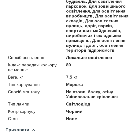
будівель, Для освітлення
парковок, Для зовнішнього
освітлення, для освітлення
виробництв, Для освітлення
складів, Для освітлення
вулиць, доріг, парків,
спортивних майданчиків,
виробничих і складських
приміщень, Для освітлення
вулиць і доріг, освітлення
території підприємств
Спосіб освітлення
Локальне освітлення
Індекс передачі кольору,
80
не менше
Вага, кг
7.5 кг
Тип харчування
Мережа
Спосіб монтажу
На стовп, балку, стіну.
Універсальне кріплення
Тип лампи
Світлодіод
Колір корпусу
Чорний
Стан
Нове
Приховати