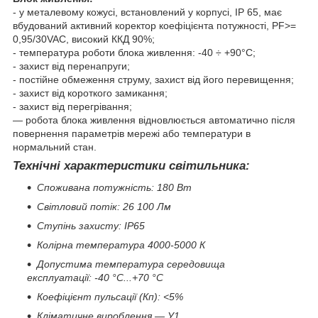
- у металевому кожусі, встановлений у корпусі, IP 65, має
вбудований активний коректор коефіцієнта потужності, PF>=
0,95/30VAC, високий ККД 90%;
- температура роботи блока живлення: -40 ÷ +90°С;
- захист від перенапруги;
- постійне обмеження струму, захист від його перевищення;
- захист від короткого замикання;
- захист від перегрівання;
— робота блока живлення відновлюється автоматично після
повернення параметрів мережі або температури в
нормальний стан.
Технічні характеристики світильника:
Споживана потужність: 180 Вт
Світловий потік: 26 100 Лм
Ступінь захисту: IP65
Колірна температура 4000-5000 К
Допустима температура середовища
експлуатації: -40 °C...+70 °C
Коефіцієнт пульсації (Кп): <5%
Кліматичне вироблення — У1