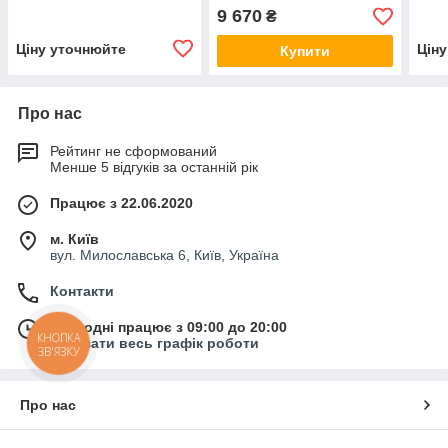
14000Lm, IP67.
світильники стельові
DRS
9 670
₴
Промисловий прожектор
промислові
IP67
прож
Ціну уточнюйте
Цін
Купити
Про нас
Рейтинг не сформований
Менше 5 відгуків за останній рік
Працює з 22.06.2020
м. Київ
вул. Милославська 6, Київ, Україна
Контакти
Сьогодні працює з 09:00 до 20:00
КНОПКА
Показати весь графік роботи
ЗВ'ЯЗКУ
Про нас