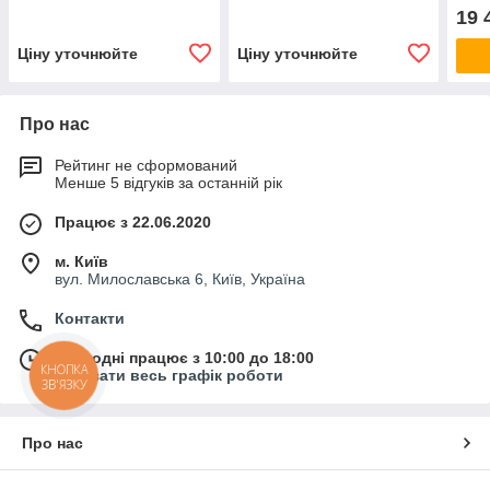
14000Lm, IP67.
DRS150W, 21000 Lm,
260 
19 
Промисловий прожектор
IP67. Промисловий
пром
прожектор
Ціну уточнюйте
Ціну уточнюйте
Про нас
Рейтинг не сформований
Менше 5 відгуків за останній рік
Працює з 22.06.2020
м. Київ
вул. Милославська 6, Київ, Україна
Контакти
Сьогодні працює з 10:00 до 18:00
КНОПКА
Показати весь графік роботи
ЗВ'ЯЗКУ
Про нас