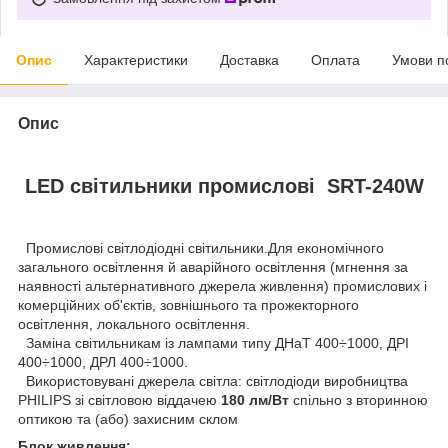
Опис
Характеристики
Доставка
Оплата
Умови п
Опис
LED світильники промислові SRT-240W
Промислові світлодіодні світильники.Для економічного
загального освітлення й аварійного освітлення (мгнення за
наявності альтернативного джерела живлення) промислових і
комерційних об'єктів, зовнішнього та прожекторного
освітлення, локального освітлення.
Заміна світильникам із лампами типу ДНаТ 400÷1000, ДРІ
400÷1000, ДРЛ 400÷1000.
Використовувані джерела світла: світлодіоди виробництва
PHILIPS зі світловою віддачею
180 лм/Вт
спільно з вторинною
оптикою та (або) захисним склом
Блок живлення: