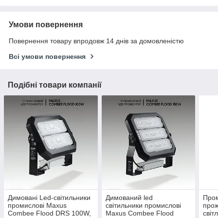
Умови повернення
Повернення товару впродовж 14 днів за домовленістю
Всі умови повернення
Подібні товари компанії
Димовані Led-світильники
Димований led
Пром
промислові Maxus
світильники промислові
прож
Combee Flood DRS 100W,
Maxus Combee Flood
світ