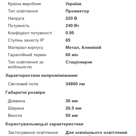
Країна виробник
Україна
Тип освітлення
Прожектор
Напруга
220 В
Потужність
240 Вт
Коефіцієнт потужності
0.95
Ступінь захисту IP
65
Матеріал корпусу
Метал, Алюміній
Гарантійний термін
60 міс
Тип освітлення за
Стаціонарне
мобільністю
Характеристики випромінювання
Світловий потік
34800 лм
Габаритні розміри
Довжина
30 мм
Ширина
26.5 мм
Висота
50 мм
Користувальницькі характеристики
Застосування освітлення
Для зовнішнього освітлення