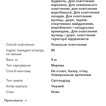
будівель, Для освітлення
парковок, Для зовнішнього
освітлення, для освітлення
виробництв, Для освітлення
складів, Для освітлення
вулиць, доріг, парків,
спортивних майданчиків,
виробничих і складських
приміщень, Для освітлення
вулиць і доріг, освітлення
території підприємств
Спосіб освітлення
Локальне освітлення
Індекс передачі кольору,
80
не менше
Вага, кг
9 кг
Тип харчування
Мережа
Спосіб монтажу
На стовп, балку, стіну.
Універсальне кріплення
Тип лампи
Світлодіод
Колір корпусу
Чорний
Стан
Нове
Приховати