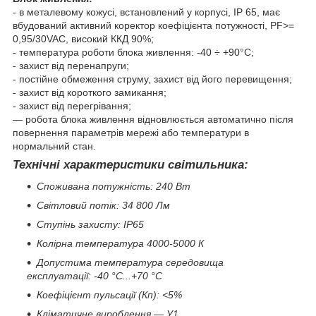
- в металевому кожусі, встановлений у корпусі, IP 65, має
вбудований активний коректор коефіцієнта потужності, PF>=
0,95/30VAC, високий ККД 90%;
- температура роботи блока живлення: -40 ÷ +90°С;
- захист від перенапруги;
- постійне обмеження струму, захист від його перевищення;
- захист від короткого замикання;
- захист від перегрівання;
— робота блока живлення відновлюється автоматично після
повернення параметрів мережі або температури в
нормальний стан.
Технічні характеристики світильника:
Споживана потужність: 240 Вт
Світловий потік: 34 800 Лм
Ступінь захисту: IP65
Колірна температура 4000-5000 К
Допустима температура середовища
експлуатації: -40 °C...+70 °C
Коефіцієнт пульсації (Кп): <5%
Кліматичне вироблення — У1