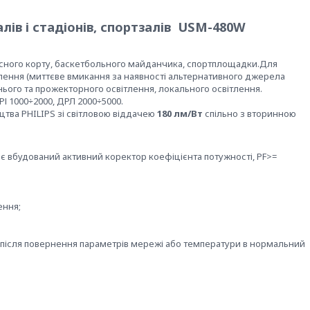
лів і стадіонів, спортзалів USM-480W
нісного корту, баскетбольного майданчика, спортплощадки.Для
тлення (миттєве вмикання за наявності альтернативного джерела
нього та прожекторного освітлення, локального освітлення.
І 1000÷2000, ДРЛ 2000÷5000.
цтва PHILIPS зі світловою віддачею
180 лм/Вт
спільно з вторинною
має вбудований активний коректор коефіцієнта потужності, PF>=
ення;
після повернення параметрів мережі або температури в нормальний