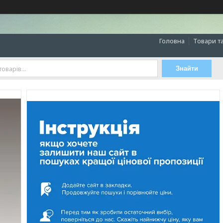
Головна
Товари т
Знайти