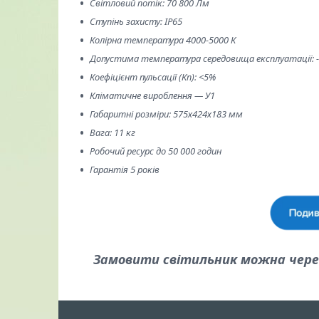
Світловий потік: 70 800 Лм
Ступінь захисту: IP65
Колірна температура 4000-5000 К
Допустима температура середовища експлуатації: -4
Коефіцієнт пульсації (Кп): <5%
Кліматичне вироблення — У1
Габаритні розміри: 575х424х183 мм
Вага: 11 кг
Робочий ресурс до 50 000 годин
Гарантія 5 років
Замовити світильник можна через