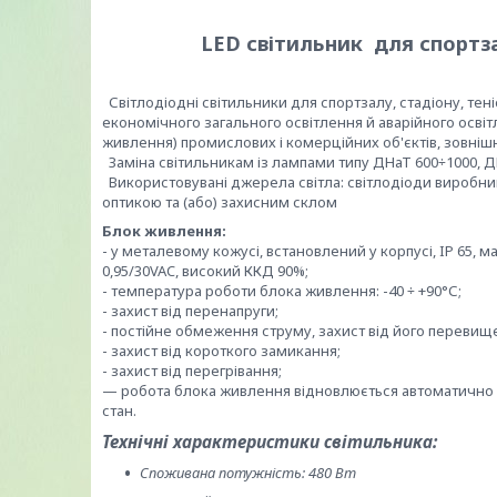
LED світильник для спортза
Світлодіодні світильники для спортзалу, стадіону, те
економічного загального освітлення й аварійного осві
живлення) промислових і комерційних об'єктів, зовніш
Заміна світильникам із лампами типу ДНаТ 600÷1000, ДР
Використовувані джерела світла: світлодіоди виробни
оптикою та (або) захисним склом
Блок живлення:
- у металевому кожусі, встановлений у корпусі, IP 65, 
0,95/30VAC, високий ККД 90%;
- температура роботи блока живлення: -40 ÷ +90°С;
- захист від перенапруги;
- постійне обмеження струму, захист від його перевищ
- захист від короткого замикання;
- захист від перегрівання;
— робота блока живлення відновлюється автоматично 
стан.
Технічні характеристики світильника:
Споживана потужність: 480 Вт