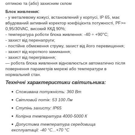
оптикою та (або) захисним склом
Блок живлення:
- у металевому кожусі, встановлений у корпусі, IP 65, має
вбудований активний коректор коефіцієнта потужності, PF>=
0,95/30VAC, високий ККД 90%;
- температура роботи блока живлення: -40 ÷ +90°С;
- захист від перенапруги;
- постійне обмеження струму, захист від його перевищення;
- захист від короткого замикання;
- захист від перегрівання;
— робота блока живлення відновлюється автоматично після
повернення параметрів мережі або температури в
нормальний стан.
Технічні характеристики світильника:
Споживана потужність: 360 Вт
Світловий потік: 53 100 Лм
Ступінь захисту: IP65
Колірна температура 4000-5000 К
Допустима температура середовища
експлуатації: -40 °C...+70 °C