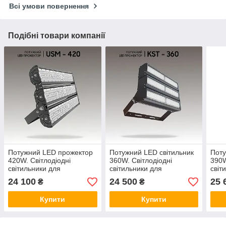
Всі умови повернення
Подібні товари компанії
Потужний LED прожектор
Потужний LED світильник
Поту
420W. Світлодіодні
360W. Світлодіодні
390W
світильники для
світильники для
світ
спортивного залу та
спортивного залу та
спор
24 100
24 500
25 
₴
₴
стадіону.
стадіону.
стад
Купити
Купити