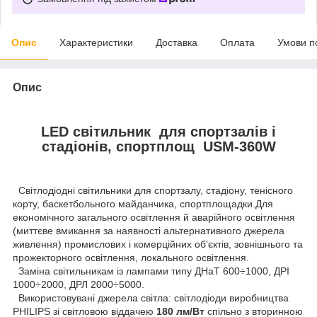
Опис
Характеристики
Доставка
Оплата
Умови п
Опис
LED світильник для спортзалів і
стадіонів, спортплощ USM-360W
Світлодіодні світильники для спортзалу, стадіону, тенісного
корту, баскетбольного майданчика, спортплощадки.Для
економічного загального освітлення й аварійного освітлення
(миттєве вмикання за наявності альтернативного джерела
живлення) промислових і комерційних об'єктів, зовнішнього та
прожекторного освітлення, локального освітлення.
Заміна світильникам із лампами типу ДНаТ 600÷1000, ДРІ
1000÷2000, ДРЛ 2000÷5000.
Використовувані джерела світла: світлодіоди виробництва
PHILIPS зі світловою віддачею
180 лм/Вт
спільно з вторинною