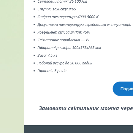
Світловий потік: 26 100 Лм
Ступінь захисту: IP65
Колірна температура 4000-5000 К
Допустима температура середовища експлуатації: -4
Коефіцієнт пульсації (Кп): <5%
Кліматичне вироблення — У1
Габаритні розміри: 300х375х265 мм
Вага: 7,5 кг
Робочий ресурс до 50 000 годин
Гарантія 5 років
Замовити світильник можна через