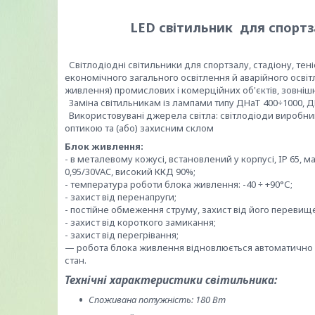
LED світильник для спортза
Світлодіодні світильники для спортзалу, стадіону, те
економічного загального освітлення й аварійного осві
живлення) промислових і комерційних об'єктів, зовніш
Заміна світильникам із лампами типу ДНаТ 400÷1000, ДР
Використовувані джерела світла: світлодіоди виробни
оптикою та (або) захисним склом
Блок живлення:
- в металевому кожусі, встановлений у корпусі, IP 65, 
0,95/30VAC, високий ККД 90%;
- температура роботи блока живлення: -40 ÷ +90°С;
- захист від перенапруги;
- постійне обмеження струму, захист від його перевищ
- захист від короткого замикання;
- захист від перегрівання;
— робота блока живлення відновлюється автоматично 
стан.
Технічні характеристики світильника:
Споживана потужність: 180 Вт