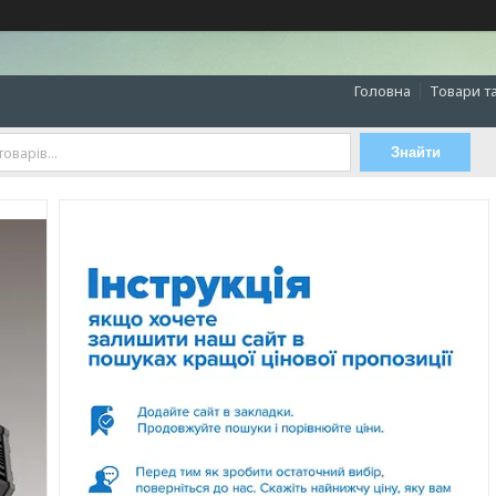
Головна
Товари т
Знайти