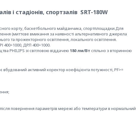
лів і стадіонів, спортзалів SRT-180W
нісного корту, баскетбольного майданчика, спортплощадки.Для
тлення (миттєве вмикання за наявності альтернативного джерела
нього та прожекторного освітлення, локального освітлення.
І 400÷1000, ДРЛ 400÷1000.
цтва PHILIPS зі світловою віддачею
180 лм/Вт
спільно з вторинною
має вбудований активний коректор коефіцієнта потужності, PF>=
ення;
після повернення параметрів мережі або температури в нормальний