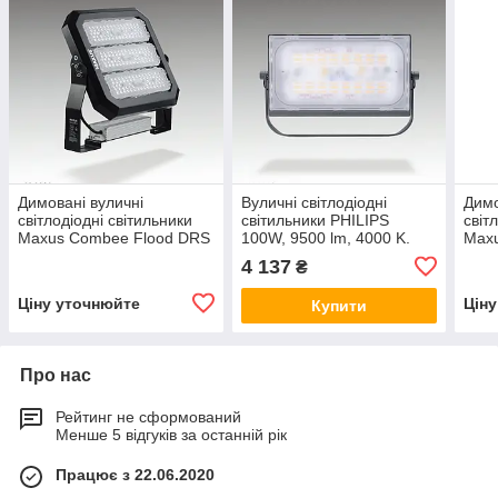
Димовані вуличні
Вуличні світлодіодні
Димо
світлодіодні світильники
світильники PHILIPS
світ
Maxus Combee Flood DRS
100W, 9500 lm, 4000 K.
Max
150 W, 21000 Lm, IP67.
Прожектора вуличні.
60W,
4 137
₴
Прожектор вуличний
Ліхтар вуличний
Прож
світлодіодний.
Ціну уточнюйте
Цін
Купити
Про нас
Рейтинг не сформований
Менше 5 відгуків за останній рік
Працює з 22.06.2020