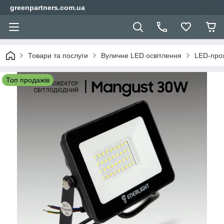
greenpartners.com.ua
Товари та послуги
Вуличне LED освітлення
LED-прож
Топ продажів