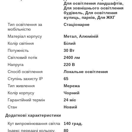
Для освітлення ландшафтів,
Для зовнішнього освітлення
будівель, Для освітлення
вулиць, парків, Для ЖКГ
Тип освітлення за
Стаціонарне
мобільністю
Матеріал корпусу
Метал, Алюміній
Колір світіння
Білий
Потужність
30 Вт
Світловий потік
2400 лм
Напруга
220 В
Спосіб освітлення
Локальне освітлення
Ступінь захисту IP
65
Тип живлення
Мережа
Колір корпусу
Чорний
Гарантійний термін
24 міс
Стан
Новий
Додаткові характеристики
Кут випромінювання світла
140 град.
Індекс передачі кольору,
80