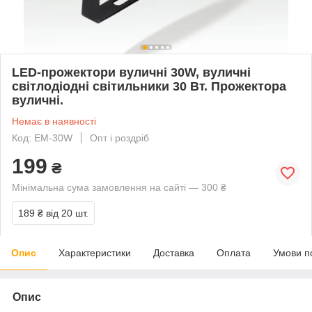
LED-прожектори вуличні 30W, вуличні
світлодіодні світильники 30 Вт. Прожектора
вуличні.
Немає в наявності
Код: EM-30W
Опт і роздріб
199
₴
Мінімальна сума замовлення на сайті — 300 ₴
189 ₴
від 20 шт.
Опис
Характеристики
Доставка
Оплата
Умови п
Опис