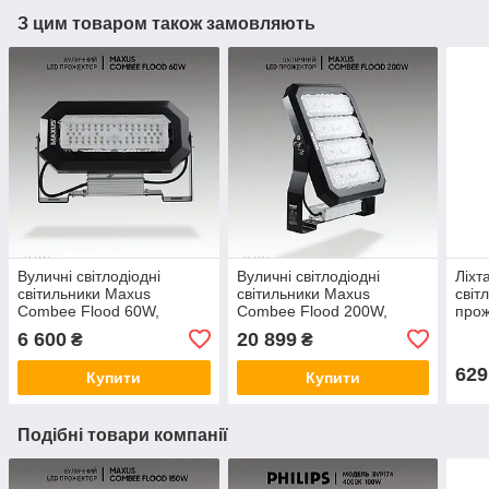
З цим товаром також замовляють
Вуличні світлодіодні
Вуличні світлодіодні
Ліхт
світильники Maxus
світильники Maxus
світ
Combee Flood 60W,
Combee Flood 200W,
прож
8100Lm, IP67. Прожектор
28000Lm, IP67. Ліхтар
вули
6 600
20 899
₴
₴
вуличний. Ліхтар вуличний
вуличний світлодіодний
Прож
629
Купити
Купити
Подібні товари компанії