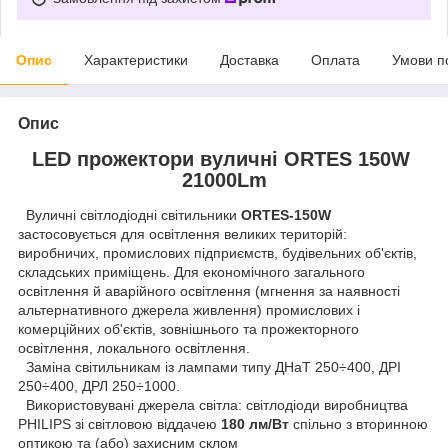
Опис
Характеристики
Доставка
Оплата
Умови п
Опис
LED прожектори вуличні ORTES 150W
21000Lm
Вуличні світлодіодні світильники
ORTES-150W
застосовується для освітлення великих територій:
виробничих, промислових підприємств, будівельних об'єктів,
складських приміщень. Для економічного загального
освітлення й аварійного освітлення (мгнення за наявності
альтернативного джерела живлення) промислових і
комерційних об'єктів, зовнішнього та прожекторного
освітлення, локального освітлення.
Заміна світильникам із лампами типу ДНаТ 250÷400, ДРІ
250÷400, ДРЛ 250÷1000.
Використовувані джерела світла: світлодіоди виробництва
PHILIPS зі світловою віддачею
180 лм/Вт
спільно з вторинною
оптикою та (або) захисним склом