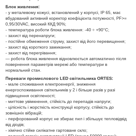
Блок живлення:
- у металевому кожусі, встановлений у корпусі, IP 65, має
вбудований активний коректор коефіцієнта потужності, PF>=
0,95/30VAC, високий ККД 90%;
- температура роботи блока живлення: -40 ÷ +90°С;
- захист від перенапруги;
- постійне обмеження струму, захист від його перевищення;
- захист від короткого замикання;
- захист від перегрівання;
— робота блока живлення відновлюється автоматично після
повернення параметрів мережі або температури в
нормальний стан.
Переваги промислового LED світильника ORTES:
- мале споживання електроенергії, зниження
енергоспоживання світильників у 2 і більше разів у разі
підвищення освітленості;
- миттєве увімкнення, стійкість до перепадів напруги;
- цілісність і жорсткість конструкції корпусу, стійкість до
зовнішніх вібрацій;
- перфорований корпус не збирає пил і збільшує тепловідвід
від діодів;
- хімічно стійке силікатне гартоване скло;