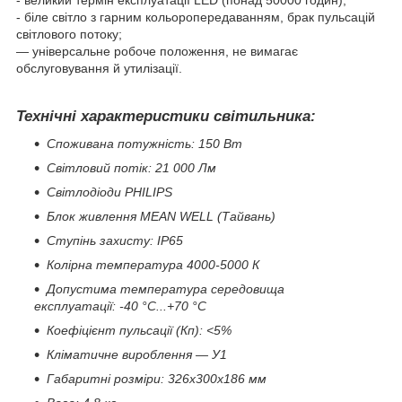
- великий термін експлуатації LED (понад 50000 годин);
- біле світло з гарним кольоропередаванням, брак пульсацій
світлового потоку;
— універсальне робоче положення, не вимагає
обслуговування й утилізації.
Технічні характеристики світильника:
Споживана потужність: 150 Вт
Світловий потік: 21 000 Лм
Світлодіоди PHILIPS
Блок живлення MEAN WELL (Тайвань)
Ступінь захисту: IP65
Колірна температура 4000-5000 К
Допустима температура середовища
експлуатації: -40 °C...+70 °C
Коефіцієнт пульсації (Кп): <5%
Кліматичне вироблення — У1
Габаритні розміри: 326х300х186 мм