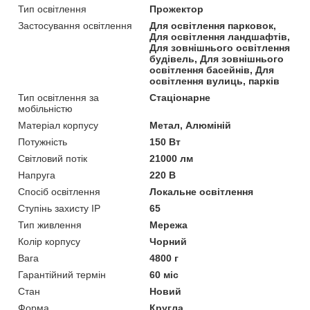
Тип освітлення
Прожектор
Застосування освітлення
Для освітлення парковок,
Для освітлення ландшафтів,
Для зовнішнього освітлення
будівель, Для зовнішнього
освітлення басейнів, Для
освітлення вулиць, парків
Тип освітлення за
Стаціонарне
мобільністю
Матеріал корпусу
Метал, Алюміній
Потужність
150 Вт
Світловий потік
21000 лм
Напруга
220 В
Спосіб освітлення
Локальне освітлення
Ступінь захисту IP
65
Тип живлення
Мережа
Колір корпусу
Чорний
Вага
4800 г
Гарантійний термін
60 міс
Стан
Новий
Форма
Кругла