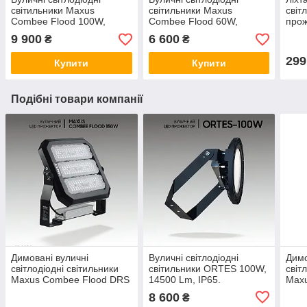
світильники Maxus
світильники Maxus
світ
Combee Flood 100W,
Combee Flood 60W,
прож
14000Lm, IP67. Прожектор
8100Lm, IP67. Прожектор
вули
9 900
6 600
₴
₴
вуличний.
вуличний. Ліхтар вуличний
Прож
299
Купити
Купити
Подібні товари компанії
Димовані вуличні
Вуличні світлодіодні
Димо
світлодіодні світильники
світильники ORTES 100W,
світ
Maxus Combee Flood DRS
14500 Lm, IP65.
Max
150 W, 21000 Lm, IP67.
Прожектора вуличні.
60W,
8 600
₴
Прожектор вуличний
Ліхтар вуличний
Прож