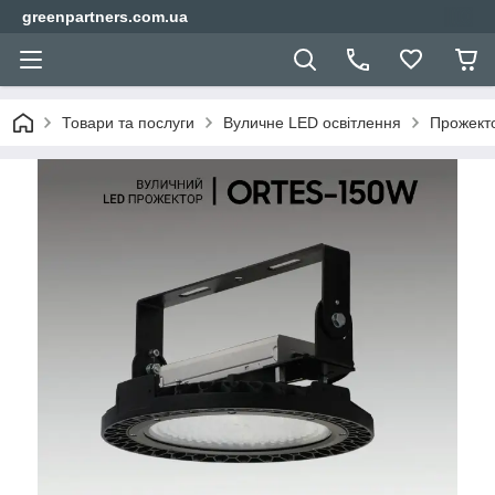
greenpartners.com.ua
Товари та послуги
Вуличне LED освітлення
Прожекто