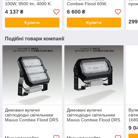
100W, 9500 lm, 4000 K.
Combee Flood 60W,
прож
Прожектора вуличні.
8100Lm, IP67. Прожектор
вули
4 137
6 600
₴
₴
Ліхтар вуличний
вуличний. Ліхтар вуличний
Прож
світлодіодний.
299
Купити
Купити
Подібні товари компанії
Димовані вуличні
Димовані вуличні
Вули
світлодіодні світильники
світлодіодні світильники
світ
Maxus Combee Flood DRS
Maxus Combee Flood DRS
1680
150 W, 21000 Lm, IP67.
60W, 8100 Lm, IP67.
Прож
9 0
Прожектор вуличний
Прожектора вуличні.
Ліхт
світ
Ціну уточнюйте
Ціну уточнюйте