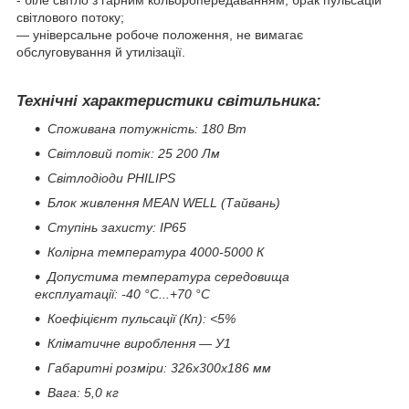
- біле світло з гарним кольоропередаванням, брак пульсацій
світлового потоку;
— універсальне робоче положення, не вимагає
обслуговування й утилізації.
Технічні характеристики світильника:
Споживана потужність: 180 Вт
Світловий потік: 25 200 Лм
Світлодіоди PHILIPS
Блок живлення MEAN WELL (Тайвань)
Ступінь захисту: IP65
Колірна температура 4000-5000 К
Допустима температура середовища
експлуатації: -40 °C...+70 °C
Коефіцієнт пульсації (Кп): <5%
Кліматичне вироблення — У1
Габаритні розміри: 326х300х186 мм
Вага: 5,0 кг