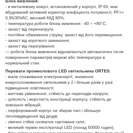
Блок живлення:
- в металевому кожусі, встановлений у корпусі, IP 65, має
вбудований активний коректор коефіцієнта потужності, PF>=
0,95/30VAC, високий ККД 90%;
- температура роботи блока живлення: -40 ÷ +90°С;
- захист від перенапруги;
- постійне обмеження струму, захист від його перевищення;
- захист від короткого замикання;
- захист від перегрівання;
— робота блока живлення відновлюється автоматично після
повернення параметрів мережі або температури в
нормальний стан.
Переваги промислового LED світильника ORTES:
- мале споживання електроенергії, зниження
енергоспоживання світильників у 2 і більше разів у разі
підвищення освітленості;
- миттєве увімкнення, стійкість до перепадів напруги;
- цілісність і жорсткість конструкції корпусу, стійкість до
зовнішніх вібрацій;
- перфорований корпус не збирає пил і збільшує
тепловідведення від діодів;
- хімічно стійке силікатне гартоване скло;
- великий термін експлуатації LED (понад 50000 годин);