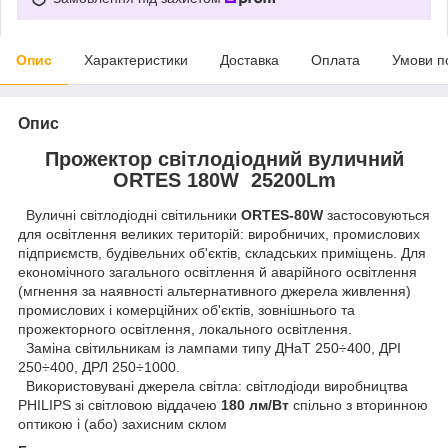
Опис
Характеристики
Доставка
Оплата
Умови п
Опис
Прожектор світлодіодний вуличний
ORTES 180W 25200Lm
Вуличні світлодіодні світильники
ORTES-80W
застосовуються
для освітлення великих територій: виробничих, промислових
підприємств, будівельних об'єктів, складських приміщень. Для
економічного загального освітлення й аварійного освітлення
(мгнення за наявності альтернативного джерела живлення)
промислових і комерційних об'єктів, зовнішнього та
прожекторного освітлення, локального освітлення.
Заміна світильникам із лампами типу ДНаТ 250÷400, ДРІ
250÷400, ДРЛ 250÷1000.
Використовувані джерела світла: світлодіоди виробництва
PHILIPS зі світловою віддачею
180 лм/Вт
спільно з вторинною
оптикою і (або) захисним склом