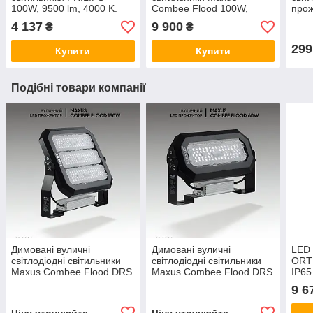
100W, 9500 lm, 4000 K.
Combee Flood 100W,
прож
Прожектора вуличні.
14000Lm, IP67. Прожектор
вули
4 137
9 900
₴
₴
Ліхтар вуличний
вуличний.
Прож
світлодіодний.
299
Купити
Купити
Подібні товари компанії
Димовані вуличні
Димовані вуличні
LED 
світлодіодні світильники
світлодіодні світильники
ORT
Maxus Combee Flood DRS
Maxus Combee Flood DRS
IP65
150 W, 21000 Lm, IP67.
60W, 8100 Lm, IP67.
Світ
9 6
Прожектор вуличний
Прожектора вуличні.
ліхта
Ціну уточнюйте
Ціну уточнюйте