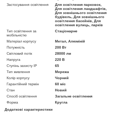
Застосування освітлення
Для освітлення парковок,
Для освітлення ландшафтів,
Для зовнішнього освітлення
будівель, Для зовнішнього
освітлення басейнів, Для
освітлення вулиць, парків
Тип освітлення за
Стаціонарне
мобільністю
Матеріал корпусу
Метал, Алюміній
Потужність
200 Вт
Світловий потік
28000 лм
Напруга
220 В
Ступінь захисту IP
65
Тип живлення
Мережа
Колір корпусу
Чорний
Гарантійний термін
60 міс
Стан
Новий
Спосіб освітлення
Загальне освітлення
Форма
Кругла
Додаткові характеристики