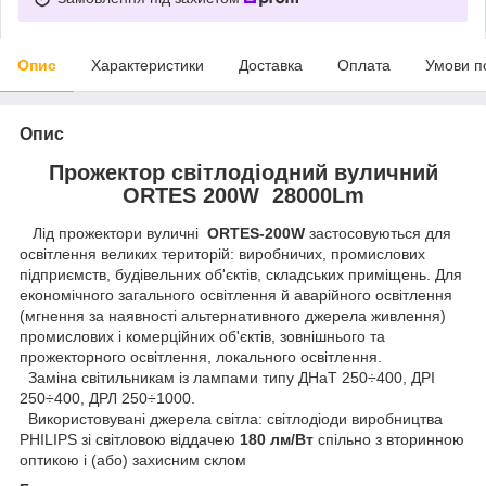
Опис
Характеристики
Доставка
Оплата
Умови п
Опис
Прожектор світлодіодний вуличний
ORTES 200W 28000Lm
Лід прожектори вуличні
ORTES-200W
застосовуються для
освітлення великих територій: виробничих, промислових
підприємств, будівельних об'єктів, складських приміщень. Для
економічного загального освітлення й аварійного освітлення
(мгнення за наявності альтернативного джерела живлення)
промислових і комерційних об'єктів, зовнішнього та
прожекторного освітлення, локального освітлення.
Заміна світильникам із лампами типу ДНаТ 250÷400, ДРІ
250÷400, ДРЛ 250÷1000.
Використовувані джерела світла: світлодіоди виробництва
PHILIPS зі світловою віддачею
180 лм/Вт
спільно з вторинною
оптикою і (або) захисним склом