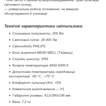
- біле світло з гарним кольоропередаванням, брак пульсацій
світлового потоку;
— універсальне робоче положення, не вимагає
обслуговування й утилізації.
Технічні характеристики світильника:
Споживана потужність: 200 Вт
Світловий потік: 28 000 Лм
Світлодіоди PHILIPS
Блок живлення MEAN WELL (Тайвань)
Ступінь захисту: IP65
Колірна температура 4000-5000 К
Допустима температура середовища
експлуатації: -40 °C...+70 °C
Коефіцієнт пульсації (Кп): <5%
Кліматичне виготовлення — У1
Габаритні розміри: 412х390х196 мм
Вага: 7,2 кг