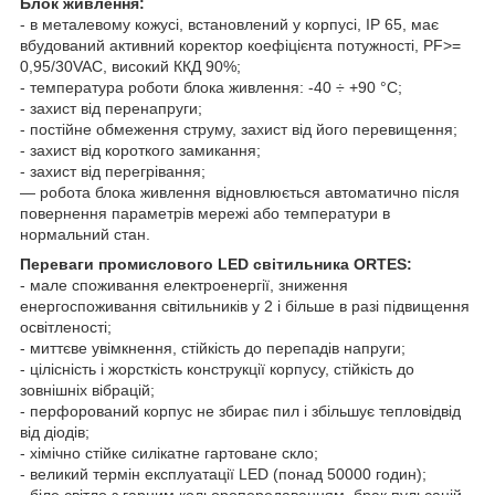
Блок живлення:
- в металевому кожусі, встановлений у корпусі, IP 65, має
вбудований активний коректор коефіцієнта потужності, PF>=
0,95/30VAC, високий ККД 90%;
- температура роботи блока живлення: -40 ÷ +90 °C;
- захист від перенапруги;
- постійне обмеження струму, захист від його перевищення;
- захист від короткого замикання;
- захист від перегрівання;
— робота блока живлення відновлюється автоматично після
повернення параметрів мережі або температури в
нормальний стан.
Переваги промислового LED світильника ORTES:
- мале споживання електроенергії, зниження
енергоспоживання світильників у 2 і більше в разі підвищення
освітленості;
- миттєве увімкнення, стійкість до перепадів напруги;
- цілісність і жорсткість конструкції корпусу, стійкість до
зовнішніх вібрацій;
- перфорований корпус не збирає пил і збільшує тепловідвід
від діодів;
- хімічно стійке силікатне гартоване скло;
- великий термін експлуатації LED (понад 50000 годин);