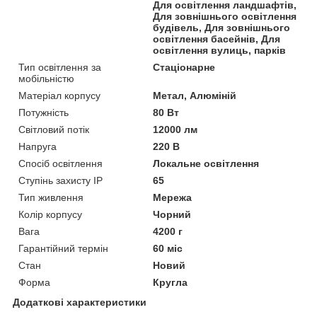
Для освітлення ландшафтів,
Для зовнішнього освітлення
будівель, Для зовнішнього
освітлення басейнів, Для
освітлення вулиць, парків
Тип освітлення за
Стаціонарне
мобільністю
Матеріал корпусу
Метал, Алюміній
Потужність
80 Вт
Світловий потік
12000 лм
Напруга
220 В
Спосіб освітлення
Локальне освітлення
Ступінь захисту IP
65
Тип живлення
Мережа
Колір корпусу
Чорний
Вага
4200 г
Гарантійний термін
60 міс
Стан
Новий
Форма
Кругла
Додаткові характеристики