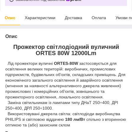
Опис
Характеристики
Доставка
Оплата
Умови п
Опис
Прожектор світлодіодний вуличний
ORTES 80W 12000Lm
Лід прожектори вуличні
ORTES-80W
застосовується для
освітлення великих територій: виробничих, промислових
підприємств, будівельних об'єктів, складських приміщень. Для
економічного загального освітлення й аварійного освітлення
(мгнення за наявності альтернативного джерела живлення)
промислових і комерційних об'єктів, зовнішнього та
прожекторного освітлення, локального освітлення.
Заміна світильникам із лампами типу ДНаТ 250÷400, ДРІ
250÷400, ДРЛ 250÷1000.
Використовувані джерела світла: світлодіоди виробництва
PHILIPS зі світловою віддачею
180 лм/Вт
спільно з вторинною
оптикою та (або) захисним склом