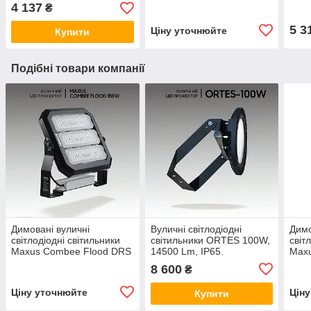
Прожектора вуличні.
100 W, 14000 Lm, IP67.
Ліхт
4 137
₴
Ліхтар вуличний
Прожектора вуличні.
світ
світлодіодний.
5 3
Ціну уточнюйте
Купити
Подібні товари компанії
Димовані вуличні
Вуличні світлодіодні
Димо
світлодіодні світильники
світильники ORTES 100W,
світ
Maxus Combee Flood DRS
14500 Lm, IP65.
Max
150 W, 21000 Lm, IP67.
Прожектора вуличні.
60W,
8 600
₴
Прожектор вуличний
Ліхтар вуличний
Прож
світлодіодний
Ціну уточнюйте
Цін
Купити