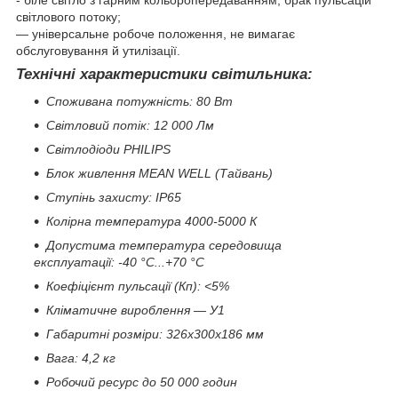
- біле світло з гарним кольоропередаванням, брак пульсацій
світлового потоку;
— універсальне робоче положення, не вимагає
обслуговування й утилізації.
Технічні характеристики світильника:
Споживана потужність: 80 Вт
Світловий потік: 12 000 Лм
Світлодіоди PHILIPS
Блок живлення MEAN WELL (Тайвань)
Ступінь захисту: IP65
Колірна температура 4000-5000 К
Допустима температура середовища
експлуатації: -40 °C...+70 °C
Коефіцієнт пульсації (Кп): <5%
Кліматичне вироблення — У1
Габаритні розміри: 326х300х186 мм
Вага: 4,2 кг
Робочий ресурс до 50 000 годин