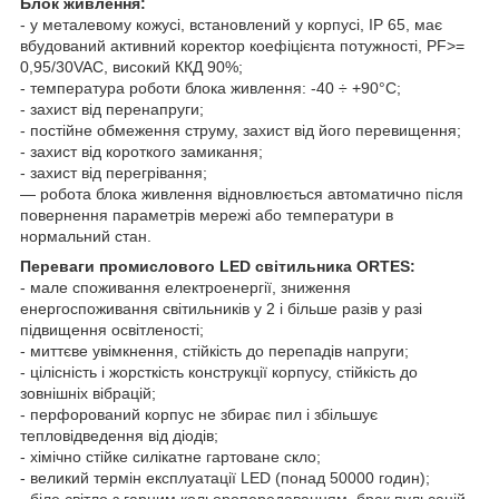
Блок живлення:
- у металевому кожусі, встановлений у корпусі, IP 65, має
вбудований активний коректор коефіцієнта потужності, PF>=
0,95/30VAC, високий ККД 90%;
- температура роботи блока живлення: -40 ÷ +90°С;
- захист від перенапруги;
- постійне обмеження струму, захист від його перевищення;
- захист від короткого замикання;
- захист від перегрівання;
— робота блока живлення відновлюється автоматично після
повернення параметрів мережі або температури в
нормальний стан.
Переваги промислового LED світильника ORTES:
- мале споживання електроенергії, зниження
енергоспоживання світильників у 2 і більше разів у разі
підвищення освітленості;
- миттєве увімкнення, стійкість до перепадів напруги;
- цілісність і жорсткість конструкції корпусу, стійкість до
зовнішніх вібрацій;
- перфорований корпус не збирає пил і збільшує
тепловідведення від діодів;
- хімічно стійке силікатне гартоване скло;
- великий термін експлуатації LED (понад 50000 годин);