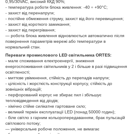
0,95/30VAC, високий ККД 90%;
- температура роботи блока живлення: -40 ÷ +90°С;
- захист від перенапруги;
- постійне обмеження струму, захист від його перевищення;
- захист від короткого замикання;
- захист від перегрівання;
— робота блока живлення відновлюється автоматично після
повернення параметрів мережі або температури в
нормальний стан.
Переваги промислового LED світильника ORTES:
- мале споживання електроенергії, зниження
енергоспоживання світильників у 2 і більше в разі підвищення
освітленості;
- миттєве увімкнення, стійкість до перепадів напруги;
- цілісність і жорсткість конструкції корпусу, стійкість до
зовнішніх вібрацій;
- перфорований корпус не збирає пил і збільшує
тепловідведення від діодів;
- хімічно стійке силікатне гартоване скло;
- великий термін експлуатації LED (понад 50000 годин);
- біле світло з гарним кольоропередаванням, брак пульсацій
світлового потоку;
— універсальне робоче положення, не вимагає