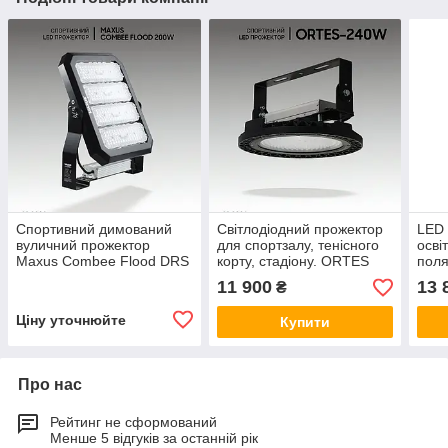
Спортивний димований
Світлодіодний прожектор
LED 
вуличний прожектор
для спортзалу, тенісного
осві
Maxus Combee Flood DRS
корту, стадіону. ORTES
поля
200 W, 28000 Lm, IP67.
240W, 33600Lm, IP65
стад
11 900
13 
₴
Для стадіону
3920
Ціну уточнюйте
Купити
Про нас
Рейтинг не сформований
Менше 5 відгуків за останній рік