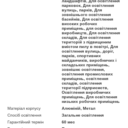
ландшафтів, Для освітлення
парковок, Для освітлення
вулиць, парків, Для
зовнішнього освітлення
басейнів, Для освітлення
високих робочих
приміщень, для освітлення
виробництв, Для освітлення
складів, Для освітлення
територій з підвищеним
вмістом пилу в повітрі, Для
освітлення вулиць, доріг,
парків, спортивних
майданчиків, виробничих і
складських приміщень,
зовнішнє освітлення,
освітлення промислових
приміщень, освітлення
складів, освітлення
території підприємств,
Освітлення виробничих
приміщень, Для освітлення
низьких робочих приміщень
Матеріал корпусу
Алюміній, Метал
Спосіб освітлення
Загальне освітлення
Гарантійний термін
60 мес