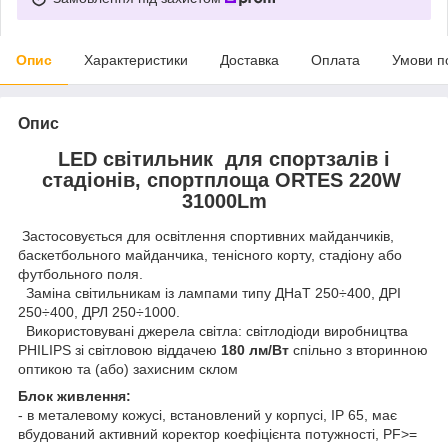
Опис
Характеристики
Доставка
Оплата
Умови п
Опис
LED світильник для спортзалів і
стадіонів, спортплоща ORTES 220W
31000Lm
Застосовується для освітлення спортивних майданчиків,
баскетбольного майданчика, тенісного корту, стадіону або
футбольного поля.
Заміна світильникам із лампами типу ДНаТ 250÷400, ДРІ
250÷400, ДРЛ 250÷1000.
Використовувані джерела світла: світлодіоди виробництва
PHILIPS зі світловою віддачею
180 лм/Вт
спільно з вторинною
оптикою та (або) захисним склом
Блок живлення:
- в металевому кожусі, встановлений у корпусі, IP 65, має
вбудований активний коректор коефіцієнта потужності, PF>=