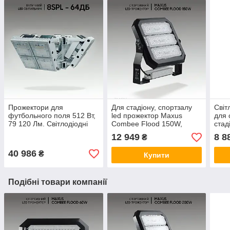
Прожектори для
Для стадіону, спортзалу
Світ
футбольного поля 512 Вт,
led прожектор Maxus
для 
79 120 Лм. Світлодіодні
Combee Flood 150W,
стад
світильники для
21000Lm, IP67
Прож
12 949
8 8
₴
спортивного залу та
футб
стадіонів
40 986
₴
Купити
Подібні товари компанії