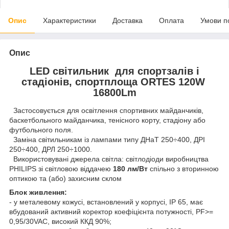
Опис
Характеристики
Доставка
Оплата
Умови п
Опис
LED світильник для спортзалів і
стадіонів, спортплоща ORTES 120W
16800Lm
Застосовується для освітлення спортивних майданчиків,
баскетбольного майданчика, тенісного корту, стадіону або
футбольного поля.
Заміна світильникам із лампами типу ДНаТ 250÷400, ДРІ
250÷400, ДРЛ 250÷1000.
Використовувані джерела світла: світлодіоди виробництва
PHILIPS зі світловою віддачею
180 лм/Вт
спільно з вторинною
оптикою та (або) захисним склом
Блок живлення:
- у металевому кожусі, встановлений у корпусі, IP 65, має
вбудований активний коректор коефіцієнта потужності, PF>=
0,95/30VAC, високий ККД 90%;