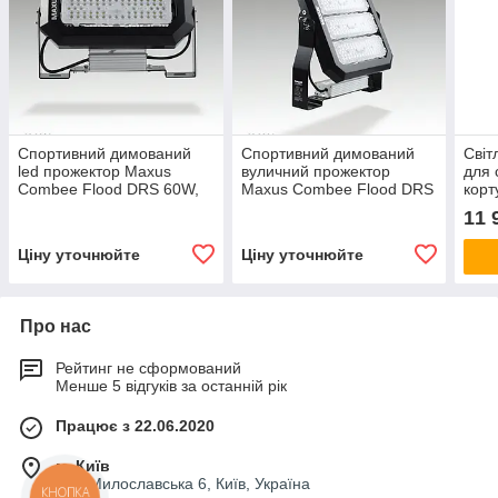
Спортивний димований
Спортивний димований
Світ
led прожектор Maxus
вуличний прожектор
для 
Combee Flood DRS 60W,
Maxus Combee Flood DRS
корт
8100 Lm, IP67. Для
200 W, 28000 Lm, IP67.
240W
11 
спортзалу, стадіону.
Для стадіону
Ціну уточнюйте
Ціну уточнюйте
Про нас
Рейтинг не сформований
Менше 5 відгуків за останній рік
Працює з 22.06.2020
м. Київ
вул. Милославська 6, Київ, Україна
КНОПКА