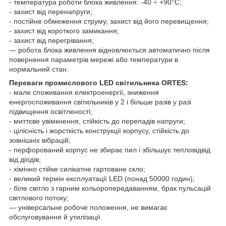
- температура роботи блока живлення: -40 ÷ +90°С;
- захист від перенапруги;
- постійне обмеження струму, захист від його перевищення;
- захист від короткого замикання;
- захист від перегрівання;
— робота блока живлення відновлюється автоматично після
повернення параметрів мережі або температури в
нормальний стан.
Переваги промислового LED світильника ORTES:
- мале споживання електроенергії, зниження
енергоспоживання світильників у 2 і більше разів у разі
підвищення освітленості;
- миттєве увімкнення, стійкість до перепадів напруги;
- цілісність і жорсткість конструкції корпусу, стійкість до
зовнішніх вібрацій;
- перфорований корпус не збирає пил і збільшує тепловідвід
від діодів;
- хімічно стійке силікатне гартоване скло;
- великий термін експлуатації LED (понад 50000 годин);
- біле світло з гарним кольоропередаванням, брак пульсацій
світлового потоку;
— універсальне робоче положення, не вимагає
обслуговування й утилізації.