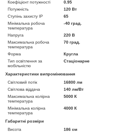
Коефіцієнт потужності
0.95
Потужність
120 Вт
Ступінь захисту IP
65
Мінімальна робоча
-40 град.
температура
Напруга
220 В
Максимальна робоча
70 град.
температура
Форма
Кругла
Тип освітлення за
Стаціонарне
мобільністю
Характеристики випромінювання
Світловий потік
16800 лм
Світлова віддача
140 лм/Вт
Максимальна колірна
5000 К
температура
Мінімальна колірна
4000 К
температура
Габаритні розміри
Висота
186 см