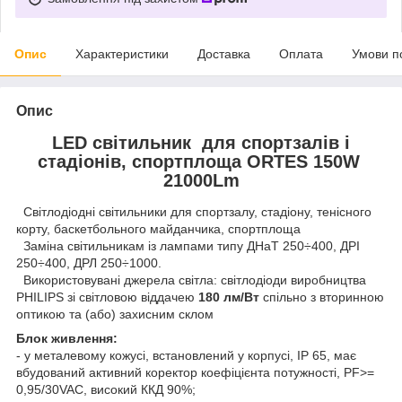
Опис
Характеристики
Доставка
Оплата
Умови п
Опис
LED світильник для спортзалів і
стадіонів, спортплоща ORTES 150W
21000Lm
Світлодіодні світильники для спортзалу, стадіону, тенісного
корту, баскетбольного майданчика, спортплоща
Заміна світильникам із лампами типу ДНаТ 250÷400, ДРІ
250÷400, ДРЛ 250÷1000.
Використовувані джерела світла: світлодіоди виробництва
PHILIPS зі світловою віддачею
180 лм/Вт
спільно з вторинною
оптикою та (або) захисним склом
Блок живлення:
- у металевому кожусі, встановлений у корпусі, IP 65, має
вбудований активний коректор коефіцієнта потужності, PF>=
0,95/30VAC, високий ККД 90%;