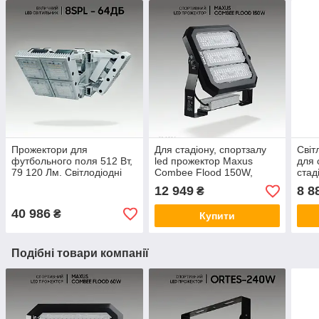
Прожектори для
Для стадіону, спортзалу
Світ
футбольного поля 512 Вт,
led прожектор Maxus
для 
79 120 Лм. Світлодіодні
Combee Flood 150W,
стад
світильники для
21000Lm, IP67
Прож
12 949
8 8
₴
спортивного залу та
футб
стадіонів
40 986
₴
Купити
Подібні товари компанії