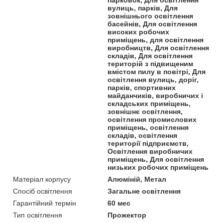
парковок, Для освітлення
вулиць, парків, Для
зовнішнього освітлення
басейнів, Для освітлення
високих робочих
приміщень, для освітлення
виробництв, Для освітлення
складів, Для освітлення
територій з підвищеним
вмістом пилу в повітрі, Для
освітлення вулиць, доріг,
парків, спортивних
майданчиків, виробничих і
складських приміщень,
зовнішнє освітлення,
освітлення промислових
приміщень, освітлення
складів, освітлення
території підприємств,
Освітлення виробничих
приміщень, Для освітлення
низьких робочих приміщень
Матеріал корпусу
Алюміній, Метал
Спосіб освітлення
Загальне освітлення
Гарантійний термін
60 мес
Тип освітлення
Прожектор