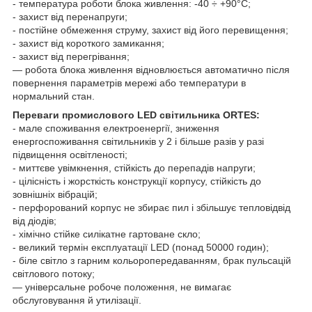
- температура роботи блока живлення: -40 ÷ +90°С;
- захист від перенапруги;
- постійне обмеження струму, захист від його перевищення;
- захист від короткого замикання;
- захист від перегрівання;
— робота блока живлення відновлюється автоматично після
повернення параметрів мережі або температури в
нормальний стан.
Переваги промислового LED світильника ORTES:
- мале споживання електроенергії, зниження
енергоспоживання світильників у 2 і більше разів у разі
підвищення освітленості;
- миттєве увімкнення, стійкість до перепадів напруги;
- цілісність і жорсткість конструкції корпусу, стійкість до
зовнішніх вібрацій;
- перфорований корпус не збирає пил і збільшує тепловідвід
від діодів;
- хімічно стійке силікатне гартоване скло;
- великий термін експлуатації LED (понад 50000 годин);
- біле світло з гарним кольоропередаванням, брак пульсацій
світлового потоку;
— універсальне робоче положення, не вимагає
обслуговування й утилізації.