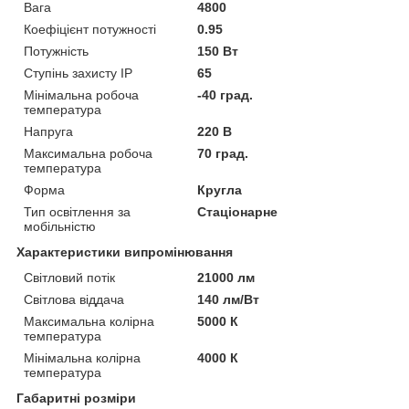
Вага
4800
Коефіцієнт потужності
0.95
Потужність
150 Вт
Ступінь захисту IP
65
Мінімальна робоча
-40 град.
температура
Напруга
220 В
Максимальна робоча
70 град.
температура
Форма
Кругла
Тип освітлення за
Стаціонарне
мобільністю
Характеристики випромінювання
Світловий потік
21000 лм
Світлова віддача
140 лм/Вт
Максимальна колірна
5000 К
температура
Мінімальна колірна
4000 К
температура
Габаритні розміри