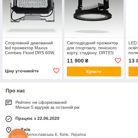
Спортивний димований
Світлодіодний прожектор
LED 
led прожектор Maxus
для спортзалу, тенісного
осві
Combee Flood DRS 60W,
корту, стадіону. ORTES
поля
8100 Lm, IP67. Для
240W, 33600Lm, IP65
стад
11 900
13 
₴
спортзалу, стадіону.
3920
Ціну уточнюйте
Купити
Про нас
Рейтинг не сформований
Менше 5 відгуків за останній рік
Працює з 22.06.2020
м. Київ
вул. Милославська 6, Київ, Україна
КНОПКА