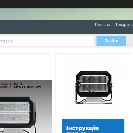
Головна
Товари т
Знайти