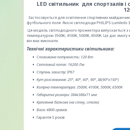
LED світильник для спортзалів і
12
Застосовується для освітлення спортивних майданчиків
футбольного поля. Якісні світлодіоди PHILIPS Lumileds
Ця модель світлодіодного прожектора випускається з куто
температурою 3500К, 4100К, 5000К, 6500К. Це дає змогу
він має виконати.
Технічні характеристики світильника:
Споживана потужність: 120 Вт
Світловий потік: 16200 Лм
Ступінь захисту: IP67
Кут розсіювання: 25
°
, 40
°
, 60
°
, 90
°
, IB(90
°
х150
°
)
Колірна температура: 3500К, 4100К, 5000К, 6500К
Габаритні розміри: 384х386х71 мм
Кріплення балкове (на стіну, стелю)
Вага: 4800 грамів
Гарантія 5 років