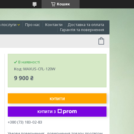
Кошик
а послуги
Про нас
Контакти
Доставка та оплата
Гарантія та повернення
В наявності
Код:
MAXUS-CFL-120W
9 900 ₴
КУПИТИ
КУПИТИ З
+380 (73) 183-02-83
повернення товару протягом