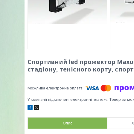
Спортивний led прожектор Maxus 
стадіону, тенісного корту, спор
У компанії підключені електронні платежі. Тепер ви мо
Опис
Х