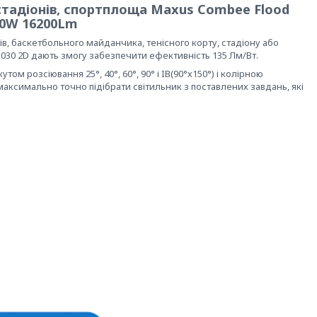
 стадіонів, спортплоща Maxus Combee Flood
0W 16200Lm
, баскетбольного майданчика, тенісного корту, стадіону або
 3030 2D дають змогу забезпечити ефективність 135 Лм/Вт.
м розсіювання 25°, 40°, 60°, 90° і IB(90°х150°) і колірною
 максимально точно підібрати світильник з поставлених завдань, які