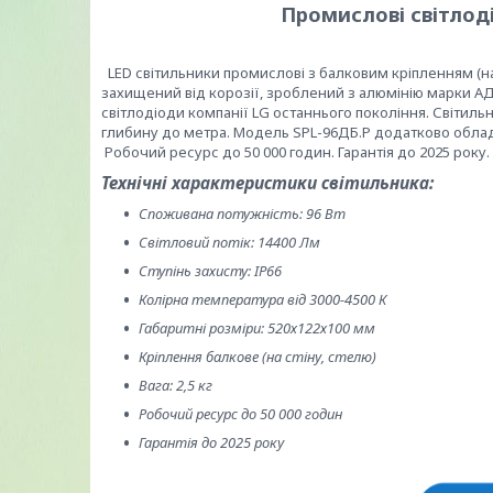
Промислові світлод
LED світильники промислові з балковим кріпленням (на
захищений від корозії, зроблений з алюмінію марки 
світлодіоди компанії LG останнього покоління. Світиль
глибину до метра. Модель SPL-96ДБ.Р додатково обладн
Робочий ресурс до 50 000 годин. Гарантія до 2025 року.
Технічні характеристики світильника:
Споживана потужність: 96 Вт
Світловий потік: 14400 Лм
Ступінь захисту: IP66
Колірна температура від 3000-4500 К
Габаритні розміри: 520х122х100 мм
Кріплення балкове (на стіну, стелю)
Вага: 2,5 кг
Робочий ресурс до 50 000 годин
Гарантія до 2025 року