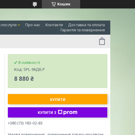
Кошик
а послуги
Про нас
Контакти
Доставка та оплата
Гарантія та повернення
В наявності
Код:
SPL-96ДБ.Р
8 880 ₴
КУПИТИ
КУПИТИ З
+380 (73) 183-02-83
повернення товару протягом