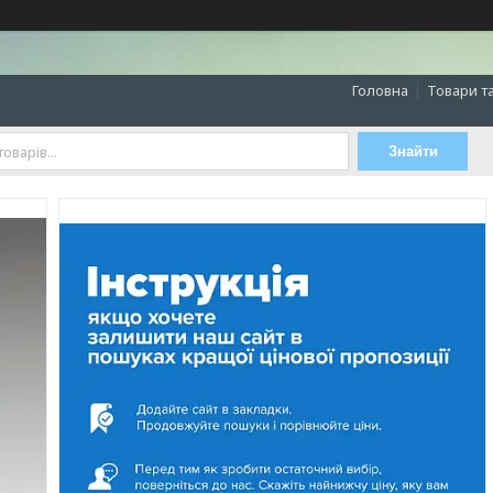
Головна
Товари т
Знайти