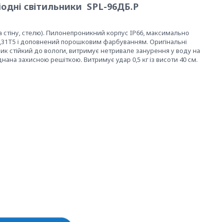
іодні світильники SPL-96ДБ.Р
 стіну, стелю). Пилонепроникний корпус IP66, максимально
АД31Т5 і доповнений порошковим фарбуванням. Оригінальні
ник стійкий до вологи, витримує нетривале занурення у воду на
ана захисною решіткою. Витримує удар 0,5 кг із висоти 40 см.