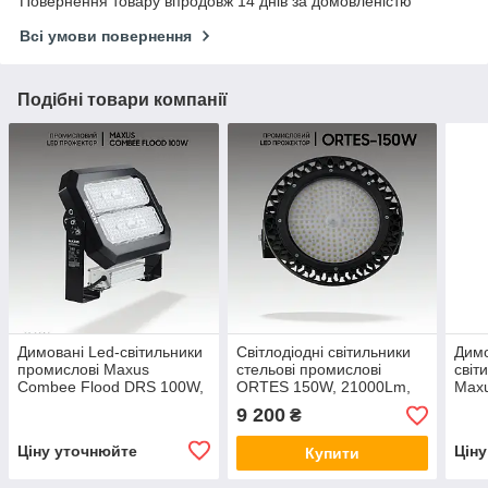
Повернення товару впродовж 14 днів за домовленістю
Всі умови повернення
Подібні товари компанії
Димовані Led-світильники
Світлодіодні світильники
Димо
промислові Maxus
стельові промислові
світ
Combee Flood DRS 100W,
ORTES 150W, 21000Lm,
Max
14000Lm, IP67.
IP65. Промисловий
DRS
9 200
₴
Промисловий прожектор
прожектор
IP67
прож
Ціну уточнюйте
Цін
Купити