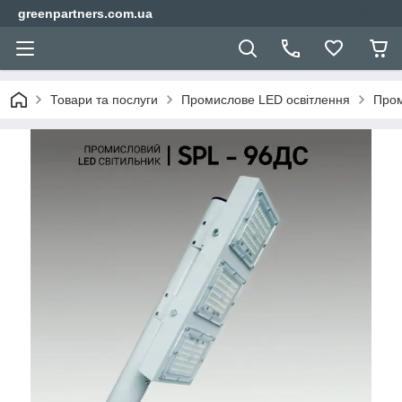
greenpartners.com.ua
Товари та послуги
Промислове LED освітлення
Пром