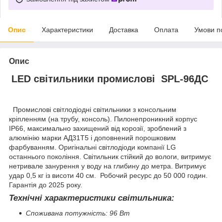
Опис
Характеристики
Доставка
Оплата
Умови п
Опис
LED світильники промислові SPL-96ДС
Промислові світлодіодні світильники з консольним
кріпленням (на трубу, консоль). Пилонепроникний корпус
IP66, максимально захищений від корозії, зроблений з
алюмінію марки АД31Т5 і доповнений порошковим
фарбуванням. Оригінальні світлодіоди компанії LG
останнього покоління. Світильник стійкий до вологи, витримує
нетривале занурення у воду на глибину до метра. Витримує
удар 0,5 кг із висоти 40 см. Робочий ресурс до 50 000 годин.
Гарантія до 2025 року.
Технічні характеристики світильника:
Споживана потужність: 96 Вт